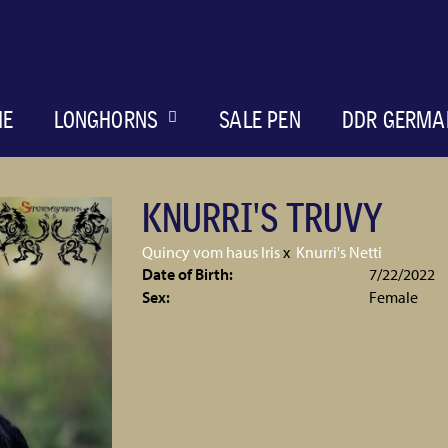
ME
LONGHORNS
SALE PEN
DDR GERMA
KNURRI'S TRUVY
Quincy vom haus Iris
x
Knurri's Netti
Date of Birth:
7/22/2022
Sex:
Female