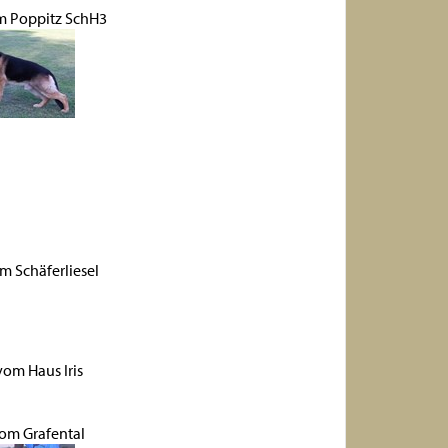
m Poppitz SchH3
 Schäferliesel
vom Haus Iris
om Grafental