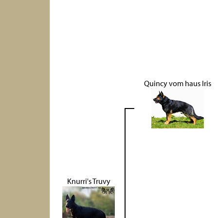
Quincy vom haus Iris
Knurri's Truvy