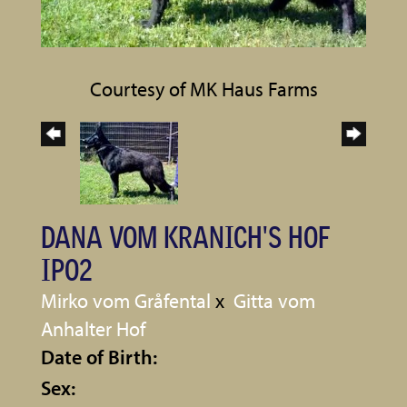
Courtesy of MK Haus Farms
DANA VOM KRANICH'S HOF
IPO2
Mirko vom Gråfental
x
Gitta vom
Anhalter Hof
Date of Birth:
Sex: