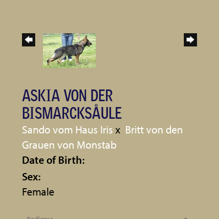
ASKIA VON DER
BISMARCKSÅULE
Sando vom Haus Iris
x
Britt von den
Grauen von Monstab
Date of Birth:
Sex:
Female